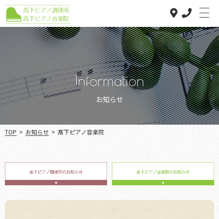
Information
Home
Top
お知らせ
髙下ピアノ調律所
Piano tuning
TOP
>
お知らせ
>
髙下ピアノ音楽院
髙下ピアノ音楽院
Music school
お知らせ
Information
店舗案内
Access